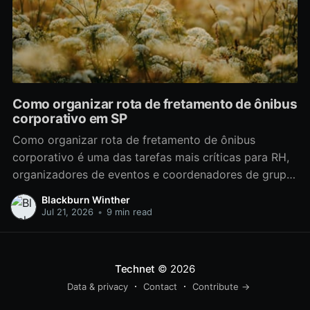
Como organizar rota de fretamento de ônibus
corporativo em SP
Como organizar rota de fretamento de ônibus
corporativo é uma das tarefas mais críticas para RH,
organizadores de eventos e coordenadores de grupo
que precisam transportar 30 ou mais pessoas em São
Blackburn Winther
Paulo; fazer isso bem reduz custos, aumenta a
Jul 21, 2026
•
9 min read
pontualidade em eventos e melhora a satisfação e
segurança dos
Technet
© 2026
Data & privacy
Contact
Contribute →